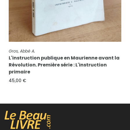
FICHE COMPLÈTE
FICHE COMPLÈTE
Gros, Abbé A.
Gros, Chanoines Louis & Gros, Chanoines Adolphe
L'instruction publique en Maurienne avant la
Histoire de Maurienne (6 volumes)
Révolution. Première série : L'instruction
135,00 €
primaire
45,00 €