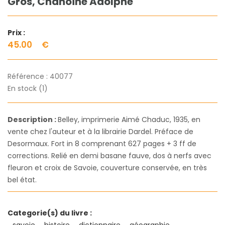
Gros, Chanoine Adolphe
Prix :
45.00
€
Référence :
40077
En stock (1)
Description :
Belley, imprimerie Aimé Chaduc, 1935, en
vente chez l'auteur et à la librairie Dardel. Préface de
Desormaux. Fort in 8 comprenant 627 pages + 3 ff de
corrections. Relié en demi basane fauve, dos à nerfs avec
fleuron et croix de Savoie, couverture conservée, en très
bel état.
Categorie(s) du livre :
savoie
histoire
dictionnaire
géographie