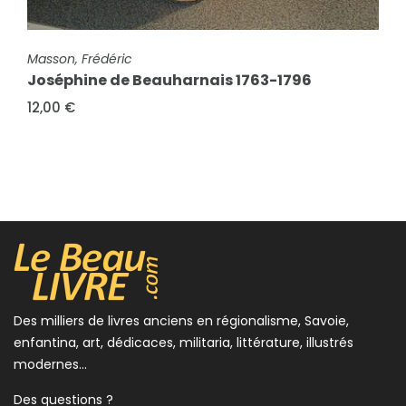
FICHE COMPLÈTE
Masson, Loys
Célébration du Rouge-Gorge
FICHE COMPLÈTE
8,00 €
Masson, Frédéric
Joséphine de Beauharnais 1763-1796
12,00 €
Des milliers de livres anciens en régionalisme, Savoie,
enfantina, art, dédicaces, militaria, littérature, illustrés
modernes...
Des questions ?