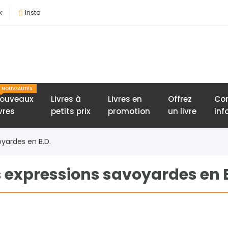
k
Insta
NOUVEAUTÉS
ouveaux
Livres à
Livres en
Offrez
Con
ivres
petits prix
promotion
un livre
inf
oyardes en B.D.
s expressions savoyardes en B