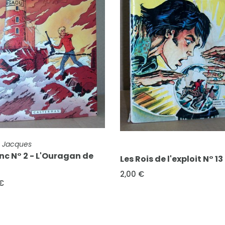
E COMPLÈTE
FICHE COMPLÈTE
Rois de l'exploit N° 13
Aventures fiction N° 40
 €
L'Homme au regard
électronique
2,00 €