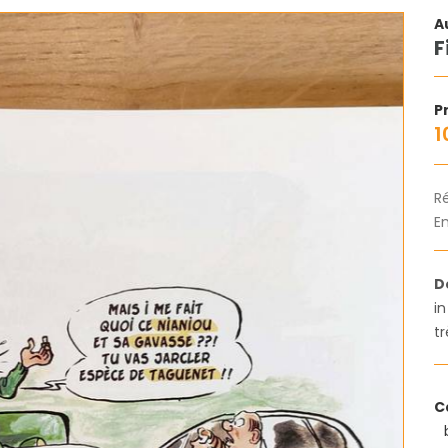
A
F
Pr
1
R
En
D
i
tr
C