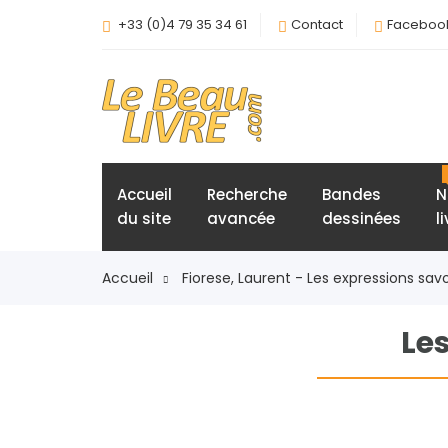
+33 (0)4 79 35 34 61
Contact
Faceboo
Accueil
Recherche
Bandes
N
du site
avancée
dessinées
l
Accueil
Fiorese, Laurent - Les expressions sav
Le