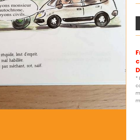
F
D
* 
c
m
mé