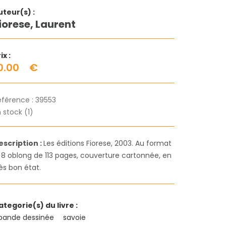
uteur(s) :
iorese, Laurent
ix :
0.00
€
éférence :
39553
 stock (1)
escription :
Les éditions Fiorese, 2003. Au format
n 8 oblong de 113 pages, couverture cartonnée, en
ès bon état.
ategorie(s) du livre :
bande dessinée
savoie