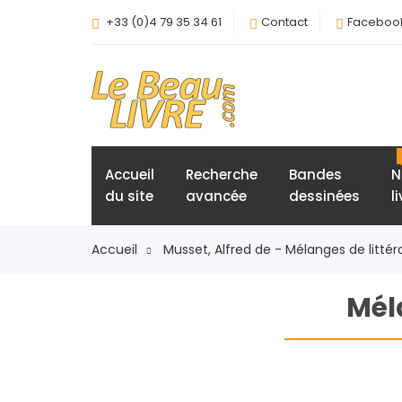
+33 (0)4 79 35 34 61
Contact
Faceboo
Accueil
Recherche
Bandes
N
du site
avancée
dessinées
l
Accueil
Musset, Alfred de - Mélanges de littér
Méla