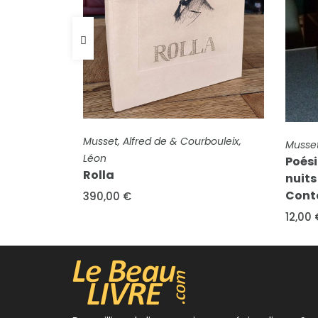
FICHE COMPLÈTE
e & Courbouleix,
Musset, Alfred de
Poésies 1833-1852. Rolla - Les
nuits - Poésies nouvelles -
Contes en vers
12,00 €