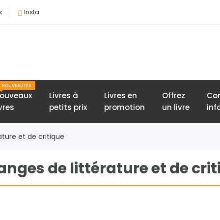
k
Insta
NOUVEAUTÉS
ouveaux
Livres à
Livres en
Offrez
Con
ivres
petits prix
promotion
un livre
inf
ature et de critique
nges de littérature et de cri