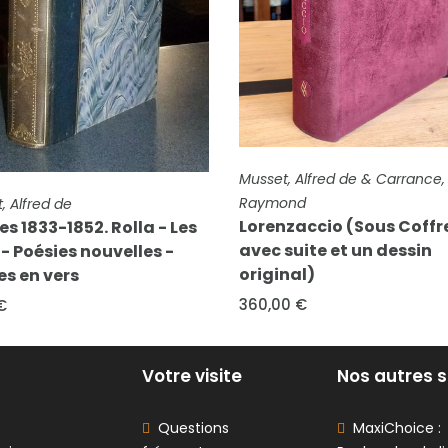
FICHE COMPLÈTE
Musset, Alfred de & Carrance,
Raymond
FICHE COMPLÈTE
Musset, Alfred de
Lorenzaccio (Sous Coffret
Poésies
avec suite et un dessin
8,00 €
original)
360,00 €
Votre visite
Nos autres s
Questions
MaxiChoice :