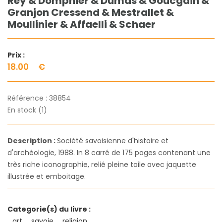
Rey & Dompnier & Dumas & Goucgain &
Granjon Cressend & Mestrallet &
Moullinier & Affaelli & Schaer
Prix :
18.00
€
Référence :
38854
En stock (1)
Description :
Société savoisienne d'histoire et
d'archéologie, 1988. In 8 carré de 175 pages contenant une
très riche iconographie, relié pleine toile avec jaquette
illustrée et emboitage.
Categorie(s) du livre :
art
savoie
religion