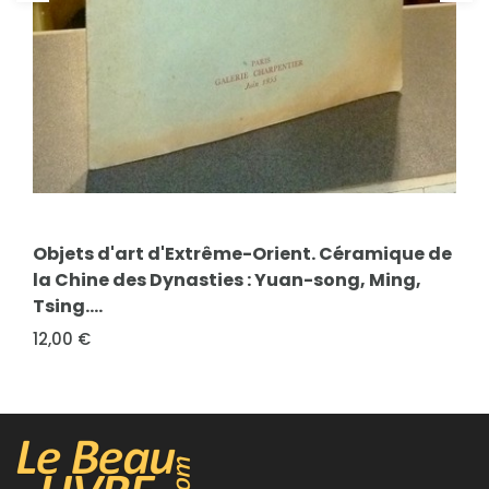
FICHE COMPLÈTE
Objets d'art d'Extrême-Orient. Céramique de
FICHE COMPLÈTE
la Chine des Dynasties : Yuan-song, Ming,
La Sauvegarde de l'Art français. Cahier 1,
Tsing....
1979
12,00 €
8,00 €