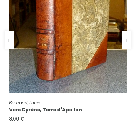
FICHE COMPLÈTE
Bertrand, Louis
Vers Cyrène, Terre d'Apollon
FICHE COMPLÈTE
Prévost, Eugène Marcel & Collectif
8,00 €
Marcel Prévost et ses contemporains.
Critiques - Portraits - Correspondances -