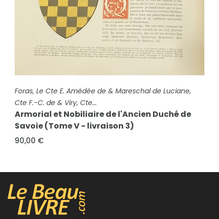
FICHE COMPLÈTE
FICHE COMPLÈTE
Foras, Le Cte E. Amédée de & Mareschal de Luciane,
Foras, Le Cte E. Amédée de & Mareschal de Luciane,
Cte F.-C. de & Viry, Cte...
Cte F.-C. de & Viry, Cte...
Armorial et Nobiliaire de l'Ancien Duché de
Armorial et Nobiliaire de l'Ancien Duché de
Savoie (Tome V - livraison 7)
Savoie (Tome V - livraison 3)
90,00 €
90,00 €