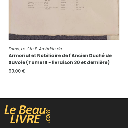
FICHE COMPLÈTE
Foras, Le Cte E. Amédée de & Mareschal de Luciane,
Cte F.-C. de
FICHE COMPLÈTE
Foras, Le Cte E. Amédée de
Armorial et Nobiliaire de l'Ancien Duché de
Armorial et Nobiliaire de l'Ancien Duché de
Savoie (Tome IV - Livraison 19)
Savoie (Tome III - livraison 30 et dernière)
90,00 €
90,00 €