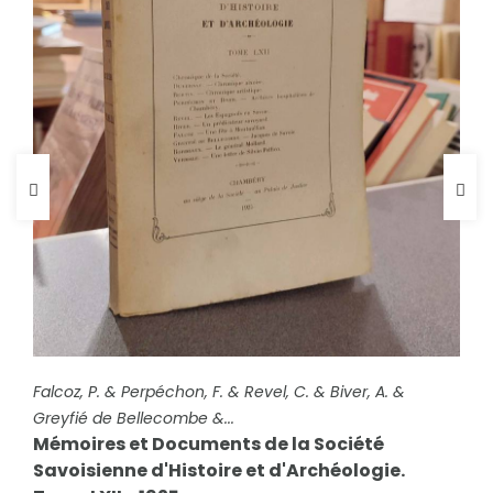
FICHE COMPLÈTE
Falcoz, P. & Perpéchon, F. & Revel, C. & Biver, A. &
Greyfié de Bellecombe &...
Mémoires et Documents de la Société
FICHE COMPLÈTE
Cochon, J. & Vermale, F. & Létanche, J. & Masse, J.
Savoisienne d'Histoire et d'Archéologie.
Mémoires et Documents de la Société