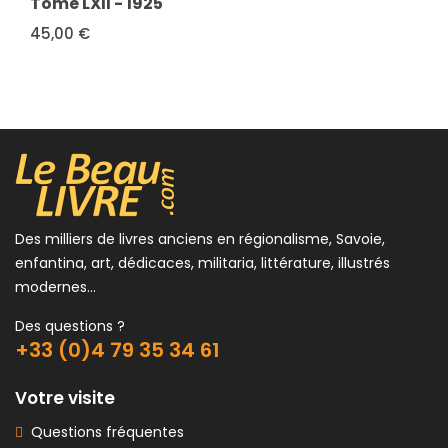
Tome LXII - 1925
Savoisienne d'Histoire et d'Archéologie.
45,00 €
Tome XLVI - 1908 -...
30,00 €
Des milliers de livres anciens en régionalisme, Savoie,
enfantina, art, dédicaces, militaria, littérature, illustrés
modernes...
Des questions ?
+33 (0)4 79 35 34 61
Votre visite
Questions fréquentes