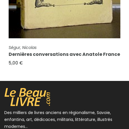
FICHE COMPLÈTE
Ségur, Comtesse de & Pécoud, A.
La fortune de Gaspard
8,00 €
FICHE COMPLÈTE
Ségur, Nicolas
Dernières conversations avec Anatole France
5,00 €
Des milliers de livres anciens en régionalisme, Savoie,
enfantina, art, dédicaces, militaria, littérature, illustrés
modernes...