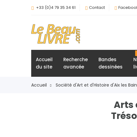
+33 (0)4 79 35 34 61
Contact
Faceboo
Accueil
Recherche
Bandes
N
du site
avancée
dessinées
l
Accueil
Société d'Art et d'Histoire d'Aix les Bai
Arts
Tréso