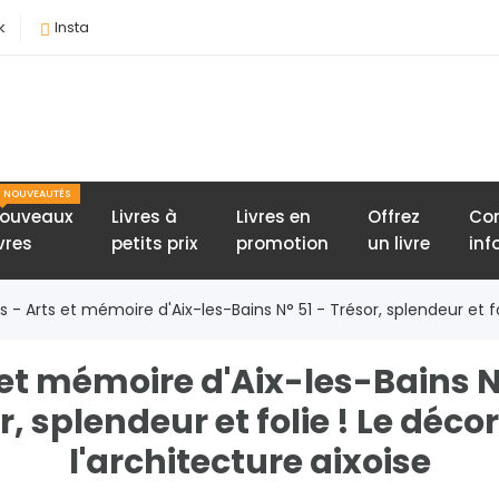
k
Insta
NOUVEAUTÉS
ouveaux
Livres à
Livres en
Offrez
Con
ivres
petits prix
promotion
un livre
inf
ns - Arts et mémoire d'Aix-les-Bains N° 51 - Trésor, splendeur et fol
 et mémoire d'Aix-les-Bains N°
r, splendeur et folie ! Le déco
l'architecture aixoise