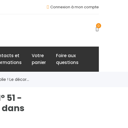
Connexion à mon compte
0
tacts et
Votre
Foire aux
ormations
panier
questions
ie ! Le décor...
 51 -
r dans