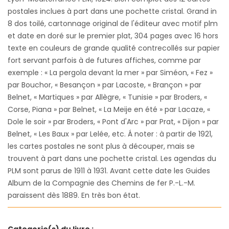
postales inclues à part dans une pochette cristal. Grand in
8 dos toilé, cartonnage original de l'éditeur avec motif plm
et date en doré sur le premier plat, 304 pages avec 16 hors
texte en couleurs de grande qualité contrecollés sur papier
fort servant parfois à de futures affiches, comme par
exemple : « La pergola devant la mer » par Siméon, « Fez »
par Bouchor, « Besançon » par Lacoste, « Brançon » par
Belnet, « Martiques » par Allègre, « Tunisie » par Broders, «
Corse, Piana » par Belnet, « La Meije en été » par Lacaze, «
Dole le soir » par Broders, « Pont d'Arc » par Prat, « Dijon » par
Belnet, « Les Baux » par Lelée, etc. Á noter : à partir de 1921,
les cartes postales ne sont plus à découper, mais se
trouvent à part dans une pochette cristal. Les agendas du
PLM sont parus de 1911 à 1931. Avant cette date les Guides
Album de la Compagnie des Chemins de fer P.-L.-M.
paraissent dès 1889. En très bon état.
Categorie(s) du livre :