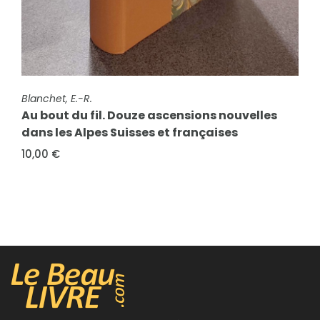
FICHE COMPLÈTE
Salley, Eric
FICHE COMPLÈTE
Blanchet, E.-R.
Vallée de l'Arve et environs. Gravures du
Au bout du fil. Douze ascensions nouvelles
Peintre Eric Salley. Cluses - Scionzier - Marnaz
dans les Alpes Suisses et françaises
-...
10,00 €
450,00 €