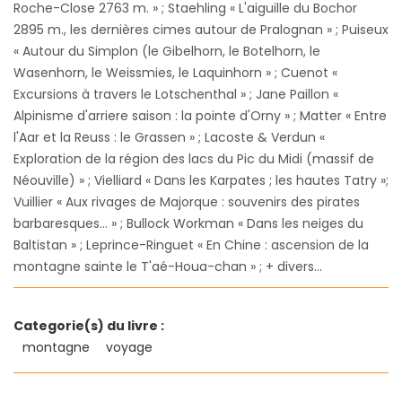
Roche-Close 2763 m. » ; Staehling « L'aiguille du Bochor
2895 m., les dernières cimes autour de Pralognan » ; Puiseux
« Autour du Simplon (le Gibelhorn, le Botelhorn, le
Wasenhorn, le Weissmies, le Laquinhorn » ; Cuenot «
Excursions à travers le Lotschenthal » ; Jane Paillon «
Alpinisme d'arriere saison : la pointe d'Orny » ; Matter « Entre
l'Aar et la Reuss : le Grassen » ; Lacoste & Verdun «
Exploration de la région des lacs du Pic du Midi (massif de
Néouville) » ; Vielliard « Dans les Karpates ; les hautes Tatry »;
Vuillier « Aux rivages de Majorque : souvenirs des pirates
barbaresques... » ; Bullock Workman « Dans les neiges du
Baltistan » ; Leprince-Ringuet « En Chine : ascension de la
montagne sainte le T'aé-Houa-chan » ; + divers...
Categorie(s) du livre :
montagne
voyage