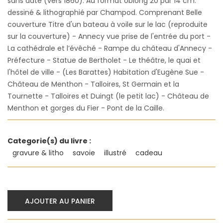
sans date (vers 1860). Au format oblong 20 par 14 cm.
dessiné & lithographié par Champod. Comprenant Belle
couverture Titre d'un bateau à voile sur le lac (reproduite
sur la couverture) - Annecy vue prise de l'entrée du port -
La cathédrale et l’évêché - Rampe du château d'Annecy -
Préfecture - Statue de Bertholet - Le théâtre, le quai et
l'hôtel de ville - (Les Barattes) Habitation d'Eugène Sue -
Château de Menthon - Talloires, St Germain et la
Tournette - Talloires et Duingt (le petit lac) - Château de
Menthon et gorges du Fier - Pont de la Caille.
Categorie(s) du livre :
gravure & litho
savoie
illustré
cadeau
AJOUTER AU PANIER