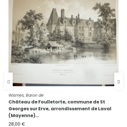
FICHE COMPLÈTE
Nash, J.
Barrière de la Cunette (Gravure aquarellée)
20,00 €
FICHE COMPLÈTE
Wismes, Baron de
Château de Foulletorte, commune de St
Georges sur Erve, arrondissement de Laval
(Mayenne)...
28,00 €