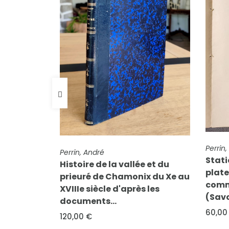
FICHE COMPLÈTE
Perrin, A.
Station de la Pierre Polie du
lée et du
FIC
plateau de St Saturnin,
Per
nix du Xe au
commune de St Alban
No
rès les
(Savoie). Notice
Mo
pé
60,00 €
co