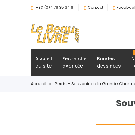
+33 (0)4 79 35 34 61
Contact
Faceboo
Accueil
Recherche
Bandes
N
du site
avancée
dessinées
l
Accueil
Perrin - Souvenir de la Grande Chartre
Sou