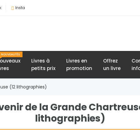
k
Insta
NOUVEAUTÉS
ouveaux
Livres à
Livres en
Offrez
Con
ivres
petits prix
promotion
un livre
inf
use (12 lithographies)
venir de la Grande Chartreuse
lithographies)