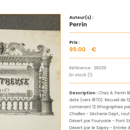
Auteur(s) :
Perrin
Prix :
95.00
€
Référence :
36039
En stock (1)
Description :
Chez A. Perrin 
date (vers 1870). Recueil de 
contenant 12 lithographies par
Chailles - Sècherie Dept., rou
Désert par Fourvoirie - Pont St
Désert par le Sapey - Entrée 