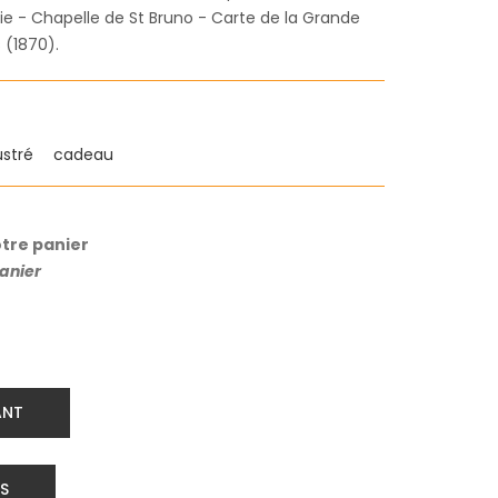
e - Chapelle de St Bruno - Carte de la Grande
 (1870).
lustré
cadeau
otre panier
panier
ANT
S