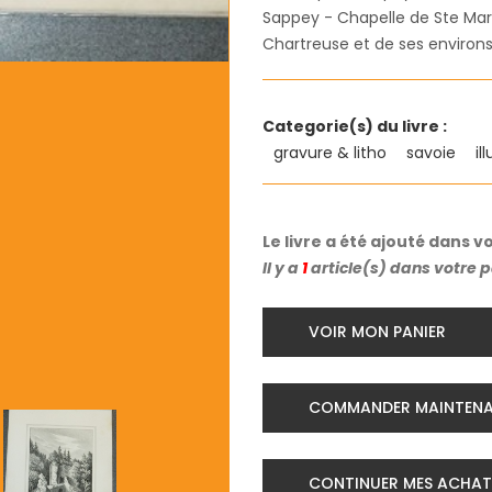
Sappey - Chapelle de Ste Mari
Chartreuse et de ses environs
Categorie(s) du livre :
gravure & litho
savoie
il
Le livre a été ajouté dans v
Il y a
1
article(s) dans votre 
VOIR MON PANIER
COMMANDER MAINTEN
CONTINUER MES ACHAT