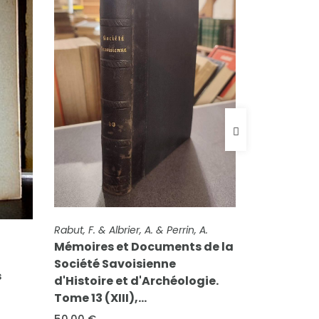
FICHE COMPLÈTE
Perrin, André & Rabut, F. & Dufour, A.
n, A.
Mémoires et Documents de la
FICHE CO
Perrin, M.
s de la
Société Savoisienne
L'Hyper
d'Histoire et d'Archéologie.
8,00 €
logie.
Tome 9 (IX), 1865
50,00 €