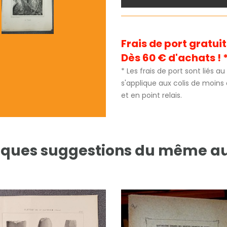
Frais de port gratu
Dès 60 € d'achats ! 
* Les frais de port sont liés 
s'applique aux colis de moins
et en point relais.
ques suggestions du même a