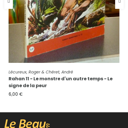
FICHE COMPLÈTE
Spécial Mickey Géant - 1615 bis
FICHE COMPLÈTE
Lécureux, Roger & Chéret, André
5,00 €
Rahan 11 - Le monstre d'un autre temps - Le
signe de la peur
6,00 €