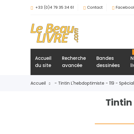
+33 (0)4 79 35 34 61
Contact
Faceboo
Accueil
Recherche
Bandes
N
du site
avancée
dessinées
l
Accueil
- Tintin L'hebdoptimiste - 119 - Spécial
Tintin