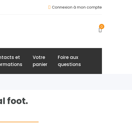
Connexion à mon compte
0
tacts et
Votre
Foire aux
ormations
panier
questions
l foot.