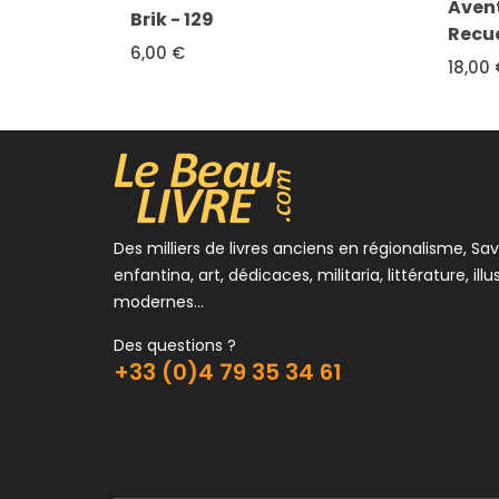
Aventures Film - Tex Bi
k - 129
Recueil des n° 61 à 66
0 €
18,00 €
Des milliers de livres anciens en régionalisme, Sav
enfantina, art, dédicaces, militaria, littérature, illu
modernes...
Des questions ?
+33 (0)4 79 35 34 61