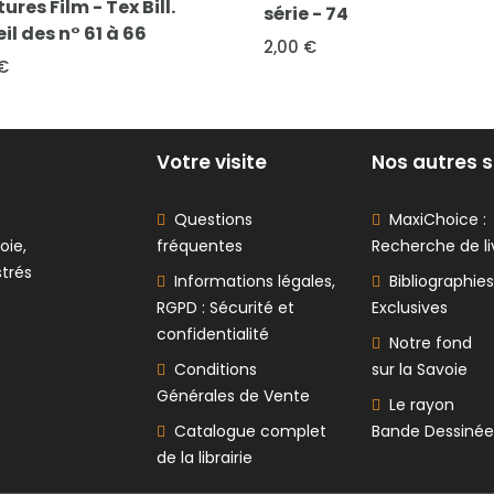
ll.
série - 74
Témérai
2,00 €
3,00 €
Votre visite
Nos autres s
Questions
MaxiChoice :
oie,
fréquentes
Recherche de li
strés
Informations légales,
Bibliographies
RGPD : Sécurité et
Exclusives
confidentialité
Notre fond
Conditions
sur la Savoie
Générales de Vente
Le rayon
Catalogue complet
Bande Dessinée
de la librairie