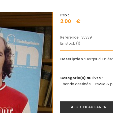
Prix :
2.00
€
Référence :
35339
En stock (1)
Description :
Dargaud. En éta
Categorie(s) du livre :
bande dessinée
revue & p
AJOUTER AU PANIER