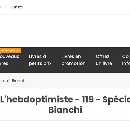
k
Insta
NOUVEAUTÉS
ouveaux
Livres à
Livres en
Offrez
Con
ivres
petits prix
promotion
un livre
inf
 foot. Bianchi
 L'hebdoptimiste - 119 - Spécia
Bianchi