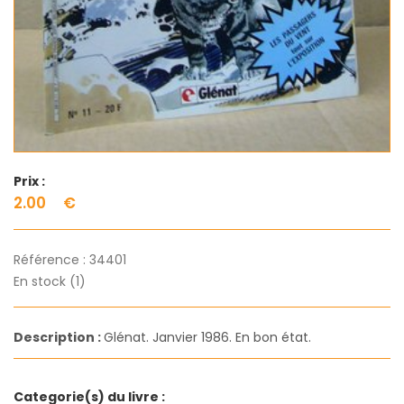
Prix :
2.00
€
Référence :
34401
En stock (1)
Description :
Glénat. Janvier 1986. En bon état.
Categorie(s) du livre :