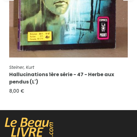
FICHE COMPLÈTE
Steiner, Kurt
Hallucinations 1ère série - 47 - Herbe aux
pendus (L')
8,00 €