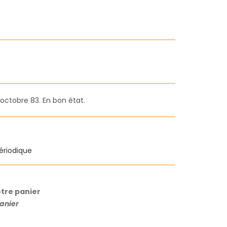
 octobre 83. En bon état.
ériodique
otre panier
panier