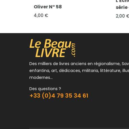
L'Echo des Savanes, 2ème
° 58
série - 5
2,00 €
Des milliers de livres anciens en régionalisme, Sav
enfantina, art, dédicaces, militaria, littérature, illu
modernes...
Des questions ?
+33 (0)4 79 35 34 61