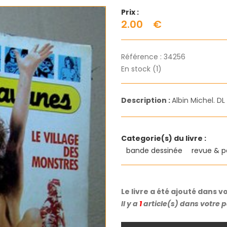
Prix :
2.00
€
Référence :
34256
En stock (1)
Description :
Albin Michel. DL
Categorie(s) du livre :
bande dessinée
revue & p
Le livre a été ajouté dans v
Il y a
1
article(s) dans votre 