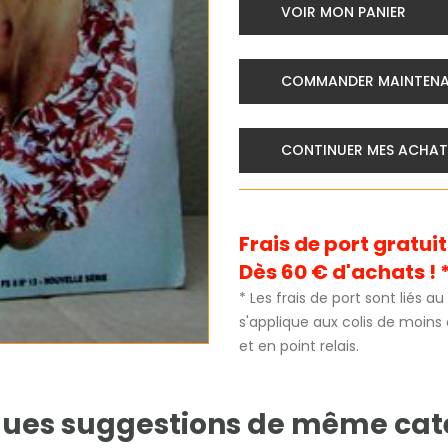
VOIR MON PANIER
COMMANDER MAINTEN
CONTINUER MES ACHAT
Frais de port gratu
Dès 60 € d'achats ! 
* Les frais de port sont liés 
s'applique aux colis de moins
et en point relais.
ues suggestions de même cat