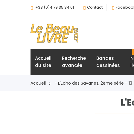
+33 (0)4 79 35 34 61
Contact
Faceboo
Accueil
Recherche
Bandes
N
du site
avancée
dessinées
l
Accueil
- L'Echo des Savanes, 2ème série - 13
L'