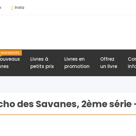
k
Insta
NOUVEAUTÉS
ouveaux
Livres à
Livres en
Offrez
Con
ivres
petits prix
promotion
un livre
inf
Echo des Savanes, 2ème série -