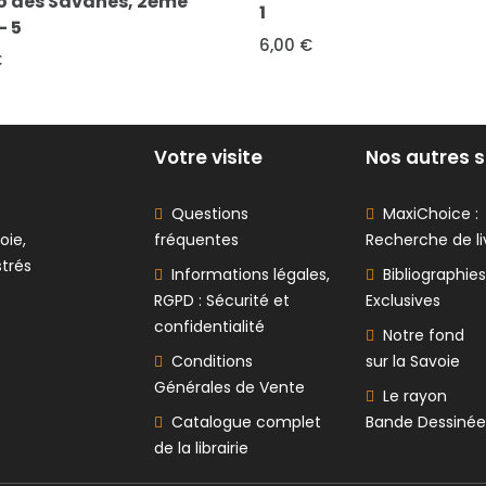
Le journal d
1
Nanette. Rec
6,00 €
Numéro 424 
20,00 €
Votre visite
Nos autres s
Questions
MaxiChoice :
oie,
fréquentes
Recherche de li
strés
Informations légales,
Bibliographies
RGPD : Sécurité et
Exclusives
confidentialité
Notre fond
Conditions
sur la Savoie
Générales de Vente
Le rayon
Catalogue complet
Bande Dessinée
de la librairie