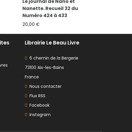
e Nano et
Super J N° 22 - Un univers
ueil 32 du
aquatique
à 433
4,00 €
ites
Librairie Le Beau Livre
6 chemin de la Bergerie
vres
73100 Aix-les-Bains
France
Nous contacter
Flux RSS
Facebook
Instagram