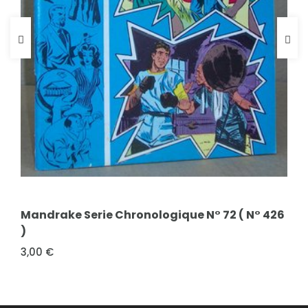
FICHE COMPLÈTE
FICHE COMPLÈTE
Mandrake Serie Chronologique N° 72 ( N° 426
Carrousel des comics N°1 - Garth
)
10,00 €
3,00 €