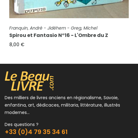
FICHE COMPLÈTE
Franquin, André - Rosy, Maurice
Spirou et Fantasio N° 7 - Le Dictateur et le
FICHE COMPLÈTE
Franquin, André - Jidéhem - Greg, Michel
champignon
Spirou et Fantasio N°16 - L'Ombre du Z
15,00 €
8,00 €
Des milliers de livres anciens en régionalisme, Savoie,
enfantina, art, dédicaces, militaria, littérature, illustrés
modernes...
Des questions ?
+33 (0)4 79 35 34 61