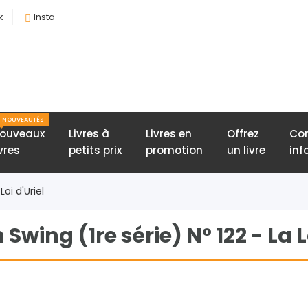
k
Insta
NOUVEAUTÉS
ouveaux
Livres à
Livres en
Offrez
Con
ivres
petits prix
promotion
un livre
inf
Loi d'Uriel
Swing (1re série) N° 122 - La L