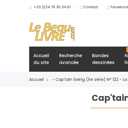
+33 (0)4 79 35 34 61
Contact
Faceboo
Accueil
Recherche
Bandes
N
du site
avancée
dessinées
l
Accueil
- Cap'tain Swing (1re série) N° 122 - La 
Cap'tain 