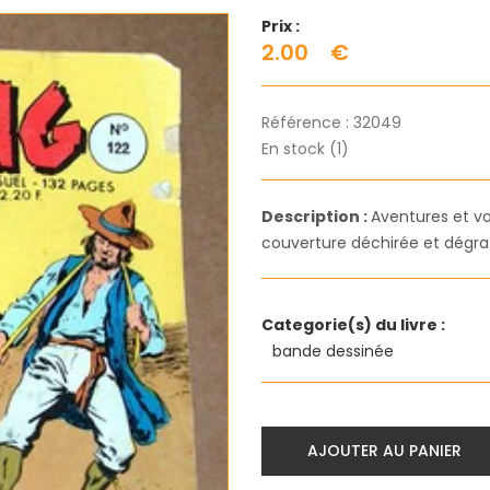
Prix :
2.00
€
Référence :
32049
En stock (1)
Description :
Aventures et v
couverture déchirée et dégra
Categorie(s) du livre :
bande dessinée
AJOUTER AU PANIER