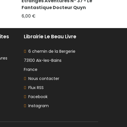
N° 37 - Le
Clameurs N° 3 - Un drame de
Spiro
ur Quyn
l'au-delà
Nid 
8,00 €
20,00
ites
Librairie Le Beau Livre
6 chemin de la Bergerie
vres
73100 Aix-les-Bains
France
Nous contacter
Flux RSS
Facebook
Instagram