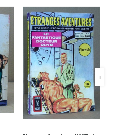
FICHE COMPLÈTE
FICHE
Certon, Erik J.
Franq