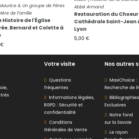
L'Abbaye Cistercienne d
Armand
Tamié (Savoie)
uration du Choeur de la
6,00 €
édrale Saint-Jean à
€
Votre visite
Nos autres s
Questions
MaxiChoice :
oie,
fréquentes
Recherche de li
strés
Informations légales,
Bibliographies
RGPD : Sécurité et
Exclusives
confidentialité
Notre fond
Conditions
sur la Savoie
Générales de Vente
Le rayon