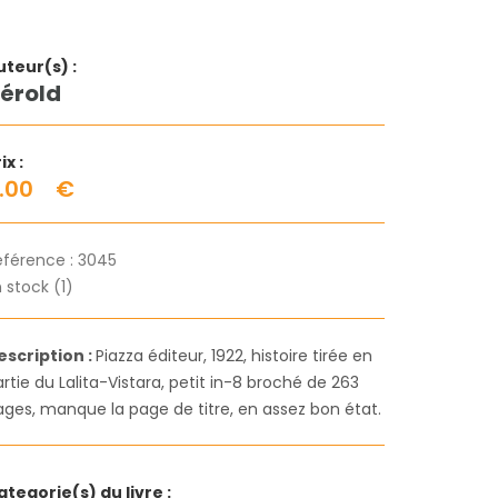
uteur(s) :
érold
ix :
.00
€
éférence :
3045
 stock (1)
escription :
Piazza éditeur, 1922, histoire tirée en
rtie du Lalita-Vistara, petit in-8 broché de 263
ages, manque la page de titre, en assez bon état.
ategorie(s) du livre :