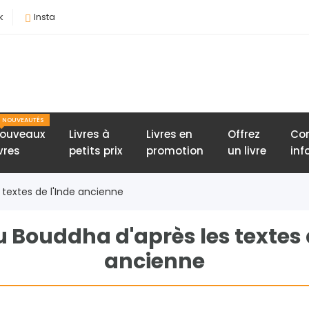
k
Insta
NOUVEAUTÉS
ouveaux
Livres à
Livres en
Offrez
Con
ivres
petits prix
promotion
un livre
inf
 textes de l'Inde ancienne
u Bouddha d'après les textes 
ancienne