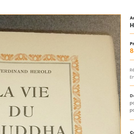
A
H
Pr
8
R
En
D
pa
p
C