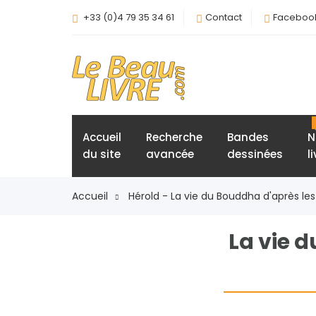
+33 (0)4 79 35 34 61
Contact
Faceboo
Accueil
Recherche
Bandes
N
du site
avancée
dessinées
l
Accueil
Hérold - La vie du Bouddha d'après les
La vie d