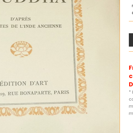
F
D
* 
c
m
mé