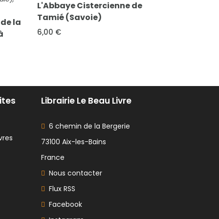
e
Saint-Génix-sur-Guiers en Savoie)
FICHE COMPL
Notice historique sur la
Le livre de
fondation de l'Aumône de
Pâques établie autrefois à
12,00 €
Lanslebourg...
15,00 €
ites
Librairie Le Beau Livre
6 chemin de la Bergerie
vres
73100 Aix-les-Bains
France
Nous contacter
Flux RSS
Facebook