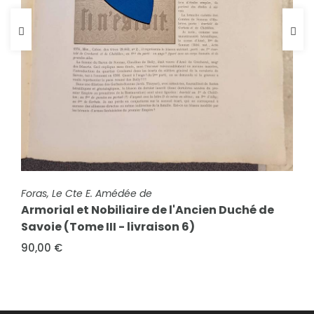
FICHE COMPLÈTE
Foras, Le Cte E. Amédée de
Armorial et Nobiliaire de l'Ancien Duché de
FICHE COMPLÈTE
Foras, Le Cte E. Amédée de
Savoie (Tome I - livraison 22)
Armorial et Nobiliaire de l'Ancien Duché de
90,00 €
Savoie (Tome III - livraison 6)
90,00 €