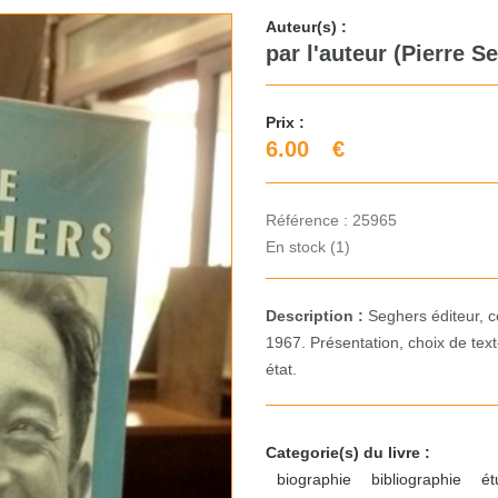
Auteur(s) :
par l'auteur (Pierre S
Prix :
6.00
€
Référence :
25965
En stock (1)
Description :
Seghers éditeur, c
1967. Présentation, choix de text
état.
Categorie(s) du livre :
biographie
bibliographie
é