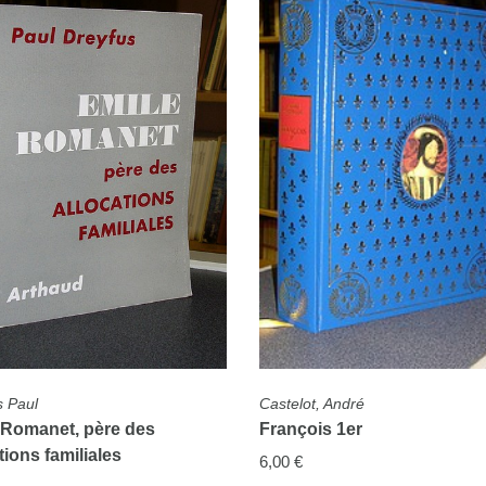
COMPLÈTE
FICHE COMPLÈTE
s Paul
Castelot, André
 Romanet, père des
François 1er
tions familiales
6,00 €