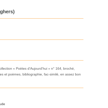
eghers)
ollection « Poètes d'Aujourd'hui » n° 164, broché,
es et poèmes, bibliographie, fac-similé, en assez bon
tude