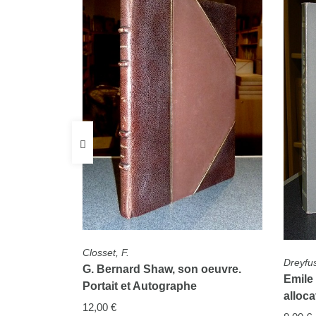
FICHE COMPLÈTE
Closset, F.
FICHE 
Dreyfu
G. Bernard Shaw, son oeuvre.
lle House
Emile
Portait et Autographe
alloca
12,00 €