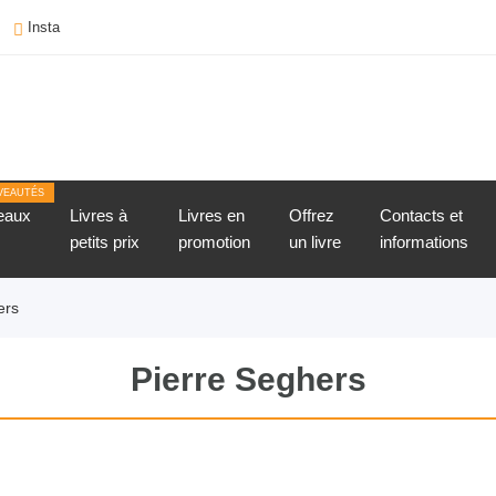
Insta
VEAUTÉS
eaux
Livres à
Livres en
Offrez
Contacts et
petits prix
promotion
un livre
informations
ers
Pierre Seghers