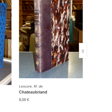
FICHE COMPLÈTE
Lescure, M. de
FICHE COMPL
Chateaubriand
Poincaré, R
Le Marécha
8,00 €
prononcé l
obsèques n