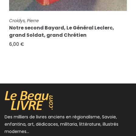
Délivrance. Metz novembre 1944, Mulhouse
nov. 1944, Strasbourg nov. 1944, Colmar
février 1944....
FICHE COMPLÈTE
Croidys, Pierre
8,00 €
Notre second Bayard, Le Général Leclerc,
grand Soldat, grand Chrétien
6,00 €
Des milliers de livres anciens en régionalisme, Savoie,
enfantina, art, dédicaces, militaria, littérature, illustrés
modernes...