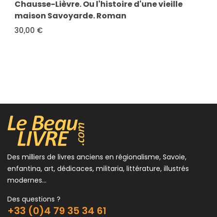
Chausse-Lièvre. Ou l'histoire d'une vieille
maison Savoyarde. Roman
FICHE COMPLÈTE
Prévost, Eugène Marcel
30,00 €
Nouvelles lettres de femmes
8,00 €
Des milliers de livres anciens en régionalisme, Savoie,
enfantina, art, dédicaces, militaria, littérature, illustrés
modernes...
Des questions ?
+33 (0)4 79 35 34 61