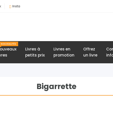
k
Insta
NOUVEAUTÉS
ouveaux
Livres à
Livres en
Offrez
Con
ivres
petits prix
promotion
un livre
inf
Bigarrette