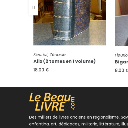
FICHE COMPLÈTE
FICHE COMPLÈTE
Fleuriot, Zénaïde
Fleuriot, Mlle Zénai
Alix (2 tomes en 1 volume)
Bigarette
18,00 €
8,00 €
Des milliers de livres anciens en régionalisme, Sav
enfantina, art, dédicaces, militaria, littérature, illu