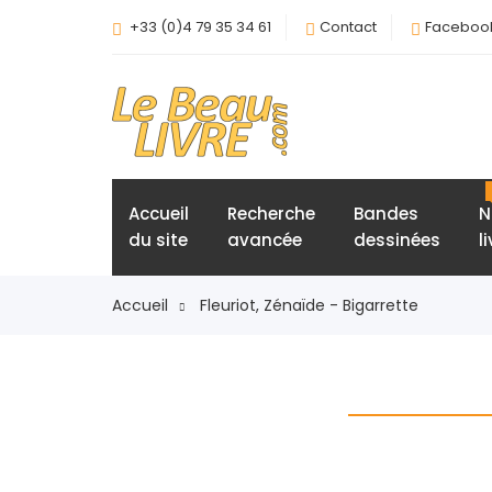
+33 (0)4 79 35 34 61
Contact
Faceboo
Accueil
Recherche
Bandes
N
du site
avancée
dessinées
l
Accueil
Fleuriot, Zénaïde - Bigarrette