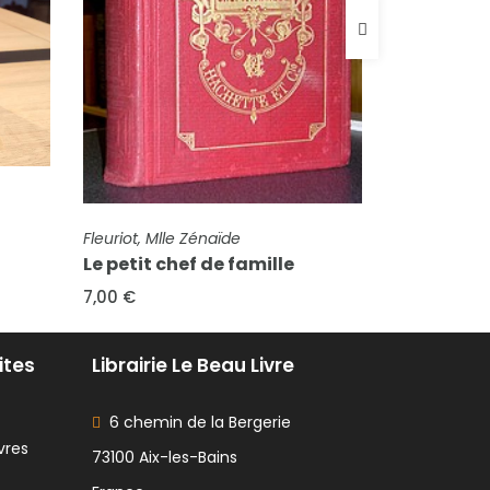
FICHE COMPLÈTE
Fleuriot, Zénaïde
ICHE COMPLÈTE
Alix (2 tomes en 1 vo
euriot, Mlle Zénaïde
e petit chef de famille
18,00 €
,00 €
ites
Librairie Le Beau Livre
6 chemin de la Bergerie
vres
73100 Aix-les-Bains