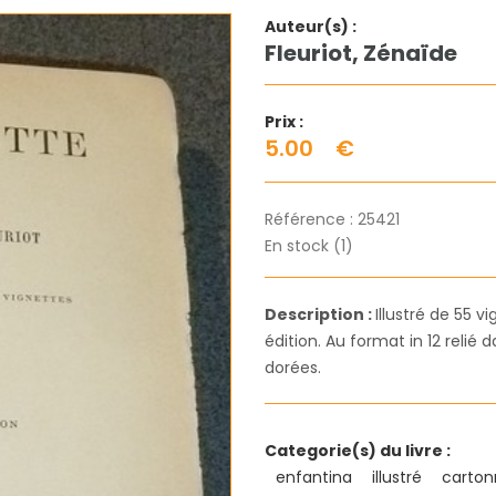
Auteur(s) :
Fleuriot, Zénaïde
Prix :
5.00
€
Référence :
25421
En stock (1)
Description :
Illustré de 55 v
édition. Au format in 12 relié
dorées.
Categorie(s) du livre :
enfantina
illustré
carto