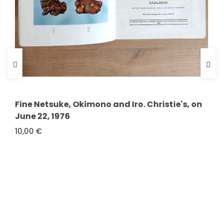
FICHE COMPLÈTE
Fine Netsuke, Okimono and Iro. Christie's, on
June 22, 1976
10,00 €
FICHE COMPLÈTE
Galtier, Charles & du Félibrige, Majoral & Rouquette,
Jean-Maurice & Laroche,...
La Provence et Frédéric Mistral