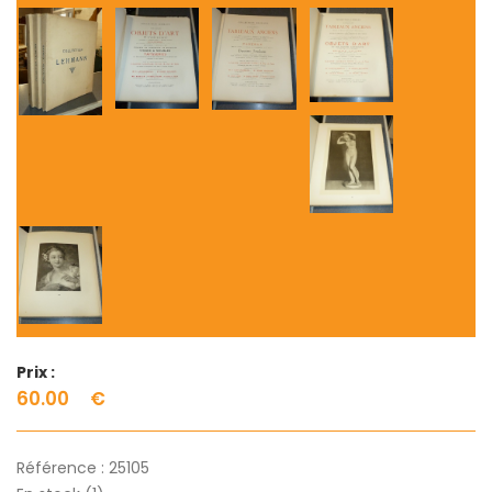
Prix :
60.00
€
Référence :
25105