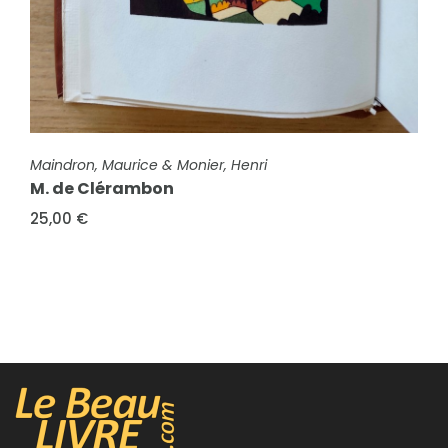
FICHE COMPLÈTE
Maindron, Maurice & Monier, Henri
M. de Clérambon
25,00 €
FICHE COMPLÈTE
Maindron, Ernest
Le Champ de Mars, 1751-1889
20,00 €