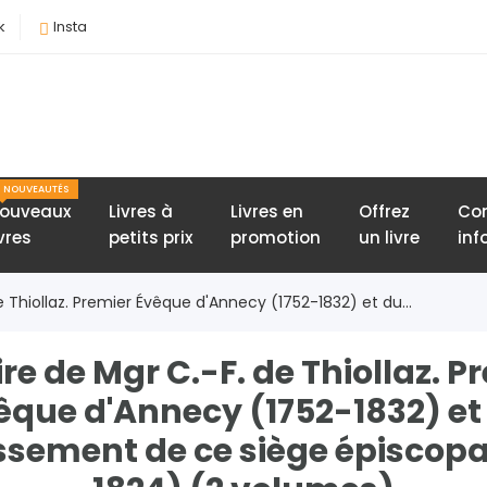
k
Insta
NOUVEAUTÉS
ouveaux
Livres à
Livres en
Offrez
Con
ivres
petits prix
promotion
un livre
inf
de Thiollaz. Premier Évêque d'Annecy (1752-1832) et du...
ire de Mgr C.-F. de Thiollaz. P
êque d'Annecy (1752-1832) et
ssement de ce siège épiscopa