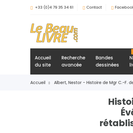
+33 (0)4 79 35 34 61
Contact
Faceboo
Accueil
Recherche
Bandes
N
du site
avancée
dessinées
l
Accueil
Albert, Nestor - Histoire de Mgr C.-F. 
Histo
Év
rétabli