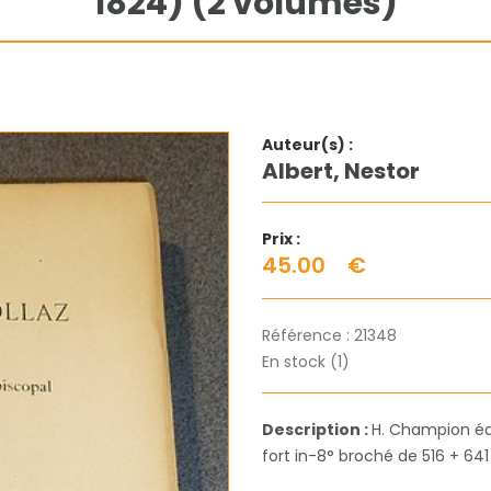
1824) (2 volumes)
Auteur(s) :
Albert, Nestor
Prix :
45.00
€
Référence :
21348
En stock (1)
Description :
H. Champion édi
fort in-8° broché de 516 + 641