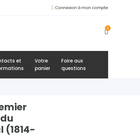
Connexion à mon compte
0
tacts et
Votre
Foire aux
ormations
panier
questions
remier
 du
l (1814-