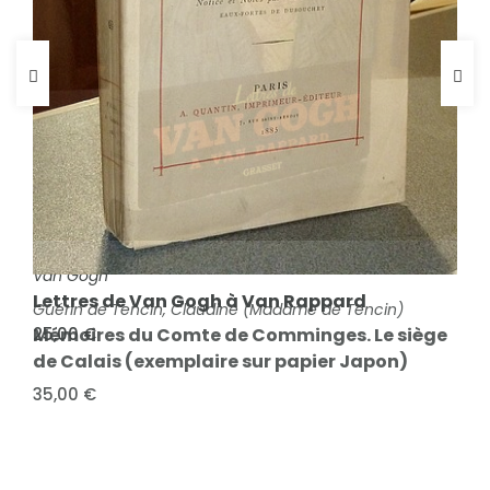
FICHE COMPLÈTE
Van Gogh
Lettres de Van Gogh à Van Rappard
FICHE COMPLÈTE
Guérin de Tencin, Claudine (Madame de Tencin)
25,00 €
Mémoires du Comte de Comminges. Le siège
de Calais (exemplaire sur papier Japon)
35,00 €