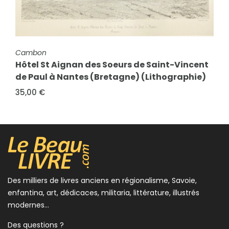
FICHE COMPLÈTE
Annuaire statistique de la Cour d'Appel de
FICHE COMPLÈTE
Cambon
Grenoble et du Département de l'Isère pour
Hôtel St Aignan des Soeurs de Saint-Vincent
l'année...
de Paul à Nantes (Bretagne) (Lithographie)
15,00 €
35,00 €
Des milliers de livres anciens en régionalisme, Savoie,
enfantina, art, dédicaces, militaria, littérature, illustrés
modernes...
Des questions ?