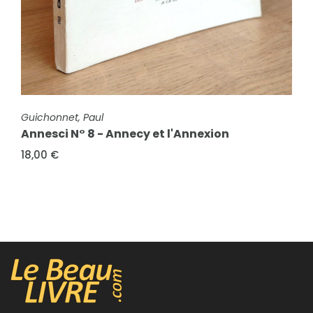
FICHE COMPLÈTE
Mouxy de Loche, Comte
Histoire d'Aix-les-Bains (2 volumes, édition
originale)
FICHE COMPLÈTE
Guichonnet, Paul
130,00 €
Annesci N° 8 - Annecy et l'Annexion
18,00 €