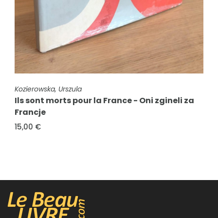
FICHE COMPLÈTE
Kozierowska, Urszula
Ils sont morts pour la France - Oni zgineli za
FICHE COMPLÈTE
Francje
Mémorial de la Résistance en Haute-Savoie
15,00 €
6,00 €