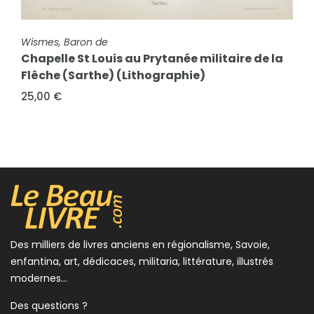
FICHE COMPLÈTE
Wismes, Baron de
Tour St Aubin à Angers (Maine et Loire)
FICHE COMPLÈTE
Wismes, Baron de
(Lithographie)
Chapelle St Louis au Prytanée militaire de la
28,00 €
Flêche (Sarthe) (Lithographie)
25,00 €
Des milliers de livres anciens en régionalisme, Savoie,
enfantina, art, dédicaces, militaria, littérature, illustrés
modernes...
Des questions ?