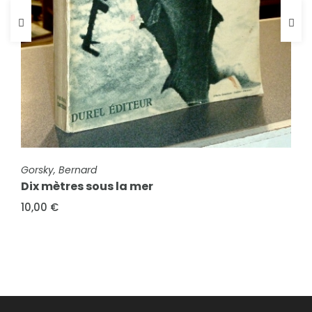
FICHE COMPLÈTE
Gorsky, Bernard
Dix mètres sous la mer
10,00 €
FICHE COMPLÈTE
Miroir Sprint N° Spécial, 9 août 1948
2,00 €