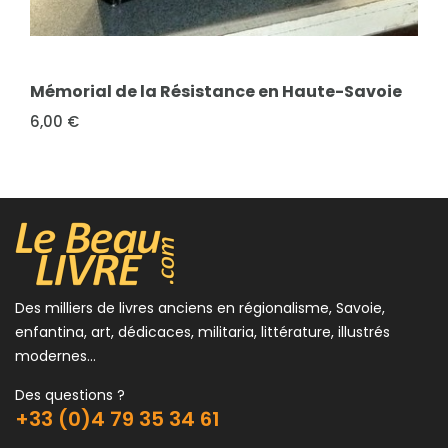
FICHE COMPLÈTE
Noguères, Henri
Histoire de la Résistance en France de 1940 à
FICHE COMPLÈTE
1945. La première année, Juin 1940-Juin 1941
Mémorial de la Résistance en Haute-Savoie
3,00 €
6,00 €
Des milliers de livres anciens en régionalisme, Savoie,
enfantina, art, dédicaces, militaria, littérature, illustrés
modernes...
Des questions ?
+33 (0)4 79 35 34 61