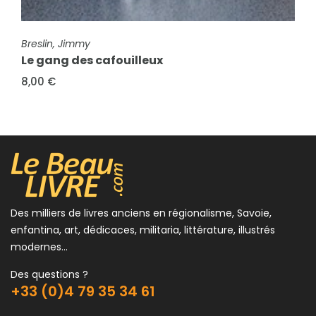
FICHE COMPLÈTE
FICHE COMPLÈTE
Breslin, Jimmy
Duhamel, Georges
Le gang des cafouilleux
Paroles de médecin
8,00 €
15,00 €
Des milliers de livres anciens en régionalisme, Savoie,
enfantina, art, dédicaces, militaria, littérature, illustrés
modernes...
Des questions ?
+33 (0)4 79 35 34 61