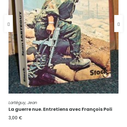
FICHE COMPLÈTE
FICHE COMPLÈTE
Lartéguy, Jean
Saadé, Joseph
La guerre nue. Entretiens avec François Poli
Victime et bourreau
3,00 €
3,00 €