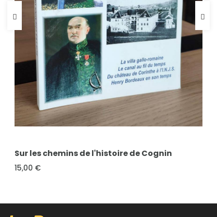
FICHE COMPLÈTE
Collectif
La Société savoyarde et la Guerre. Huit
FICHE COMPLÈTE
siècles d'histoire (XIIIe - XXe siècle) - Actes du
Sur les chemins de l'histoire de Cognin
XXXVIe...
15,00 €
18,00 €