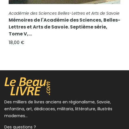
Bulletin de la société savoisienne d'Histoire
FICHE COMPLÈTE
Académie des Sciences Belles-Lettres et Arts de Savoie
et d'Archéologie décembre 2010. L'histoire
Mémoires de l'Académie des Sciences, Belles-
en...
Lettres et Arts de Savoie. Septième série,
6,00 €
Tome V,...
18,00 €
Des milliers de livres anciens en régionalisme, Savoie,
enfantina, art, dédicaces, militaria, littérature, illustrés
modernes...
Des questions ?