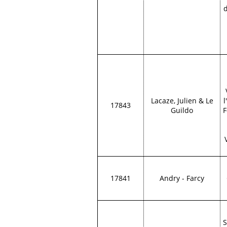
d
Lacaze, Julien & Le
17843
Guildo
F
17841
Andry - Farcy
S