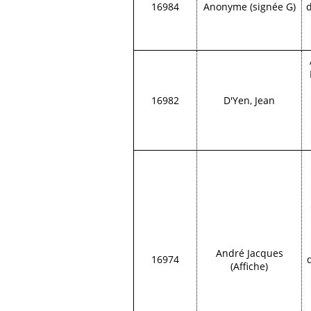
16984
Anonyme (signée G)
d
16982
D'Yen, Jean
André Jacques
16974
(Affiche)