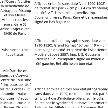
de l'Ouest. A visiter
Affiches entoilée sans date (vers 1900-1908)
la Bénédictine de
de format 103 par 72 cm plus 4 cm d'entoila
l'Abbaye de Fécamp
de côté. Affiches simili aquerelle, imp.
et son Musée
Courmont frères, Paris. Rare et bel exemplair
visibles tous les
signé en bas à gauche.
jours. Gare St
Lazare, Trajet direct,
3H50 de Paris
Affiche entoilée (lithographie sans date vers
1910-1920). Grand format 157 par 119 + 4 cm
L'Alsacienne Teint
d'entoilage de côté. Propriété de l'Alsacienne
tous tissus
Modèle déposé 2557. Imp. J.-E. Goossens,
Bruxelles. Bel exemplaire signé au milieu du
côté gauche. Bel affiche en bon état.
Villefranche de
Rouergue (Aveyron).
Centre de Tourisme
 Principaux points à
visiter. Cordes - St
Affiche entoilée en très bon état (lithographie
Antonin - Najac -
sans date, vers 1929) de dimension 100 par 6
Conques - Viaduc-
cm plus 4 cm d'entoilage bllanc sur le côté,
de-Viaur - Bruniquel
éditée par le Syndicat d'Initiative. Imprimerie
- Penne. Circuits
Salingardes, Villefranche de Rouergue. Bel