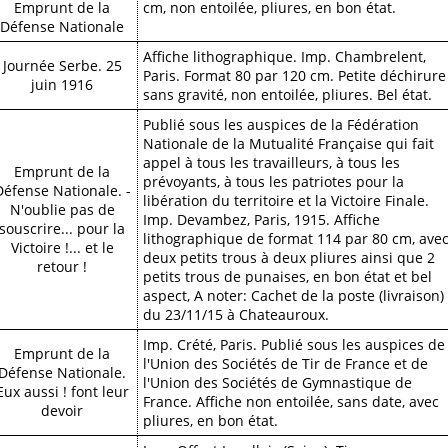
Emprunt de la
cm, non entoilée, pliures, en bon état.
Défense Nationale
Affiche lithographique. Imp. Chambrelent,
Journée Serbe. 25
Paris. Format 80 par 120 cm. Petite déchirure
juin 1916
sans gravité, non entoilée, pliures. Bel état.
Publié sous les auspices de la Fédération
Nationale de la Mutualité Française qui fait
appel à tous les travailleurs, à tous les
Emprunt de la
prévoyants, à tous les patriotes pour la
Défense Nationale. -
libération du territoire et la Victoire Finale.
N'oublie pas de
Imp. Devambez, Paris, 1915. Affiche
souscrire... pour la
lithographique de format 114 par 80 cm, ave
Victoire !... et le
deux petits trous à deux pliures ainsi que 2
retour !
petits trous de punaises, en bon état et bel
aspect, A noter: Cachet de la poste (livraison)
du 23/11/15 à Chateauroux.
Imp. Crété, Paris. Publié sous les auspices de
Emprunt de la
l'Union des Sociétés de Tir de France et de
Défense Nationale.
l'Union des Sociétés de Gymnastique de
Eux aussi ! font leur
France. Affiche non entoilée, sans date, avec
devoir
pliures, en bon état.