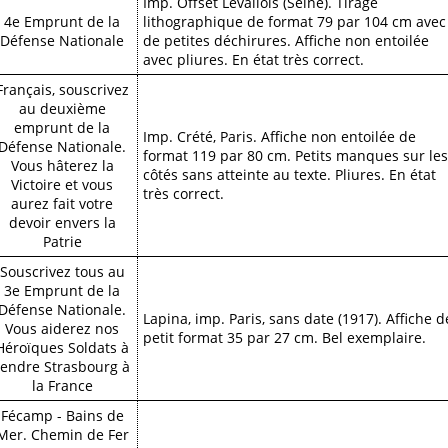
Imp. Offset Levallois (Seine). Tirage
4e Emprunt de la
lithographique de format 79 par 104 cm avec
Défense Nationale
de petites déchirures. Affiche non entoilée
avec pliures. En état très correct.
Français, souscrivez
au deuxième
emprunt de la
Imp. Crété, Paris. Affiche non entoilée de
Défense Nationale.
format 119 par 80 cm. Petits manques sur les
Vous hâterez la
côtés sans atteinte au texte. Pliures. En état
Victoire et vous
très correct.
aurez fait votre
devoir envers la
Patrie
Souscrivez tous au
3e Emprunt de la
Défense Nationale.
Lapina, imp. Paris, sans date (1917). Affiche d
Vous aiderez nos
petit format 35 par 27 cm. Bel exemplaire.
Héroïques Soldats à
rendre Strasbourg à
la France
Fécamp - Bains de
Mer. Chemin de Fer