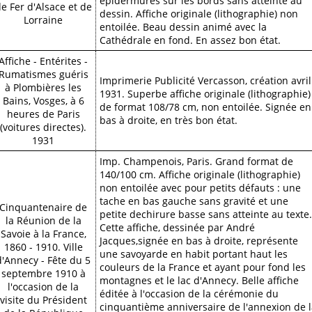
épidermures sur les bords sans atteinte au
e Fer d'Alsace et de
dessin. Affiche originale (lithographie) non
Lorraine
entoilée. Beau dessin animé avec la
Cathédrale en fond. En assez bon état.
Affiche - Entérites -
Rumatismes guéris
Imprimerie Publicité Vercasson, création avril
à Plombières les
1931. Superbe affiche originale (lithographie)
Bains, Vosges, à 6
de format 108/78 cm, non entoilée. Signée en
heures de Paris
bas à droite, en très bon état.
(voitures directes).
1931
Imp. Champenois, Paris. Grand format de
140/100 cm. Affiche originale (lithographie)
non entoilée avec pour petits défauts : une
tache en bas gauche sans gravité et une
Cinquantenaire de
petite dechirure basse sans atteinte au texte.
la Réunion de la
Cette affiche, dessinée par André
Savoie à la France,
Jacques,signée en bas à droite, représente
1860 - 1910. Ville
une savoyarde en habit portant haut les
d'Annecy - Fête du 5
couleurs de la France et ayant pour fond les
septembre 1910 à
montagnes et le lac d'Annecy. Belle affiche
l'occasion de la
éditée à l'occasion de la cérémonie du
visite du Président
cinquantième anniversaire de l'annexion de 