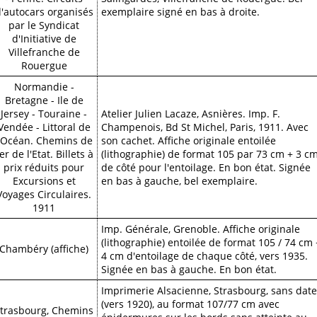
'autocars organisés
exemplaire signé en bas à droite.
par le Syndicat
d'Initiative de
Villefranche de
Rouergue
Normandie -
Bretagne - Ile de
Jersey - Touraine -
Atelier Julien Lacaze, Asnières. Imp. F.
Vendée - Littoral de
Champenois, Bd St Michel, Paris, 1911. Avec
l'Océan. Chemins de
son cachet. Affiche originale entoilée
er de l'Etat. Billets à
(lithographie) de format 105 par 73 cm + 3 c
prix réduits pour
de côté pour l'entoilage. En bon état. Signée
Excursions et
en bas à gauche, bel exemplaire.
Voyages Circulaires.
1911
Imp. Générale, Grenoble. Affiche originale
(lithographie) entoilée de format 105 / 74 cm 
Chambéry (affiche)
4 cm d'entoilage de chaque côté, vers 1935.
Signée en bas à gauche. En bon état.
Imprimerie Alsacienne, Strasbourg, sans date
(vers 1920), au format 107/77 cm avec
trasbourg, Chemins