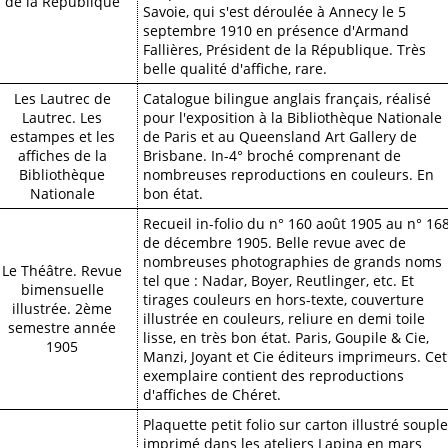
de la République
Savoie, qui s'est déroulée à Annecy le 5
septembre 1910 en présence d'Armand
Fallières, Président de la République. Très
belle qualité d'affiche, rare.
Les Lautrec de
Catalogue bilingue anglais français, réalisé
Lautrec. Les
pour l'exposition à la Bibliothèque Nationale
estampes et les
de Paris et au Queensland Art Gallery de
affiches de la
Brisbane. In-4° broché comprenant de
Bibliothèque
nombreuses reproductions en couleurs. En
Nationale
bon état.
Recueil in-folio du n° 160 août 1905 au n° 16
de décembre 1905. Belle revue avec de
nombreuses photographies de grands noms
Le Théâtre. Revue
tel que : Nadar, Boyer, Reutlinger, etc. Et
bimensuelle
tirages couleurs en hors-texte, couverture
illustrée. 2ème
illustrée en couleurs, reliure en demi toile
semestre année
lisse, en très bon état. Paris, Goupile & Cie,
1905
Manzi, Joyant et Cie éditeurs imprimeurs. Cet
exemplaire contient des reproductions
d'affiches de Chéret.
Plaquette petit folio sur carton illustré souple
imprimé dans les ateliers Lapina en mars