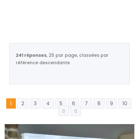
241 réponses
, 25 par page, classées par
référence descendante
1
2
3
4
5
6
7
8
9
10