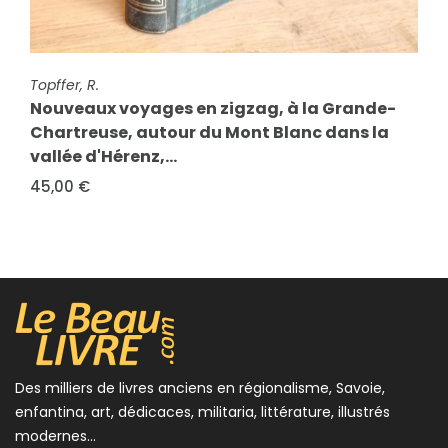
FICHE COMPLÈTE
Topffer, R.
Nouveaux voyages en zigzag, à la Grande-
FICHE COMPLÈTE
Topffer, Rodolphe
Chartreuse, autour du Mont Blanc dans la
Premiers voyages en zigzag. Ou Excursions
vallée d'Hérenz,...
d'un pensionnat en vacances dans les
cantons suisses et...
45,00 €
20,00 €
Des milliers de livres anciens en régionalisme, Savoie,
enfantina, art, dédicaces, militaria, littérature, illustrés
modernes...