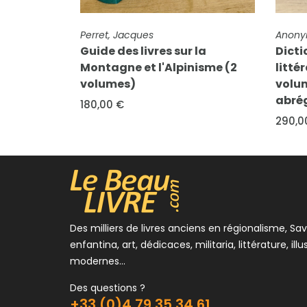
FICHE COMPLÈTE
Anonyme (Abbé Pierre Barral)
FICHE 
Enthov
la
Dictionnaire historique,
Dict
isme (2
littéraire et critique (6
Marce
volumes) contenant une idée
10,00
abrégée de la Vie...
290,00 €
Des milliers de livres anciens en régionalisme, Sav
enfantina, art, dédicaces, militaria, littérature, illu
modernes...
Des questions ?
+33 (0)4 79 35 34 61