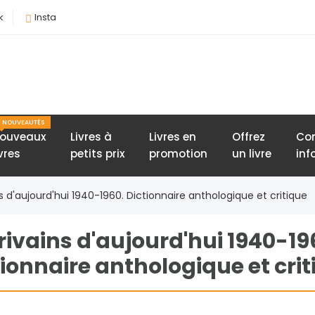
k
Insta
NOUVEAUTÉS
ouveaux
Livres à
Livres en
Offrez
Con
ivres
petits prix
promotion
un livre
inf
ns d'aujourd'hui 1940-1960. Dictionnaire anthologique et critique
rivains d'aujourd'hui 1940-19
tionnaire anthologique et crit