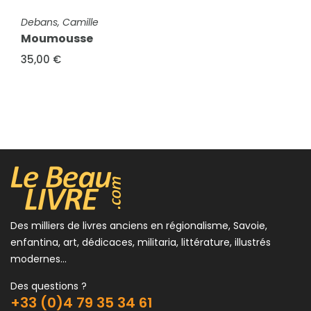
FICHE COMPLÈTE
Debans, Camille
Moumousse
35,00 €
FICHE COMPLÈTE
Chéron de La Bruyère, Mme
Fluette
8,00 €
Des milliers de livres anciens en régionalisme, Savoie,
enfantina, art, dédicaces, militaria, littérature, illustrés
modernes...
Des questions ?
+33 (0)4 79 35 34 61