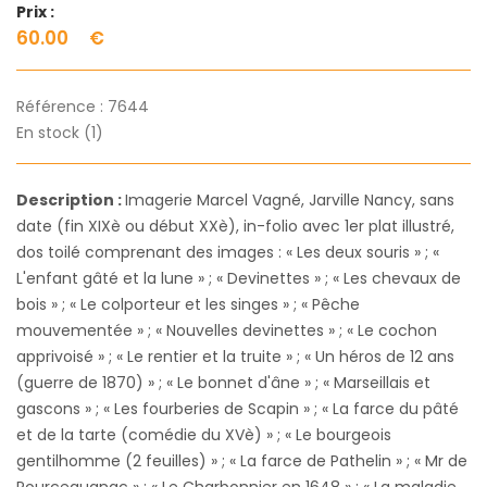
Prix :
60.00
€
Référence :
7644
En stock (1)
Description :
Imagerie Marcel Vagné, Jarville Nancy, sans
date (fin XIXè ou début XXè), in-folio avec 1er plat illustré,
dos toilé comprenant des images : « Les deux souris » ; «
L'enfant gâté et la lune » ; « Devinettes » ; « Les chevaux de
bois » ; « Le colporteur et les singes » ; « Pêche
mouvementée » ; « Nouvelles devinettes » ; « Le cochon
apprivoisé » ; « Le rentier et la truite » ; « Un héros de 12 ans
(guerre de 1870) » ; « Le bonnet d'âne » ; « Marseillais et
gascons » ; « Les fourberies de Scapin » ; « La farce du pâté
et de la tarte (comédie du XVè) » ; « Le bourgeois
gentilhomme (2 feuilles) » ; « La farce de Pathelin » ; « Mr de
Pourceaugnac » ; « Le Charbonnier en 1648 » ; « La maladie