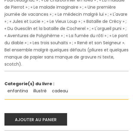
de Pierrot » ; « Le malade imaginaire » ; « Une première
journée de vacances » ; « Le médecin malgré lui » ; « L'avare
» ; « Jules et Lucie » ; « Le Vieux Loup » ; « Bataille de Crécy » ;
« Du Guesclin et la bataille de Cocherel » ; « L'orgueil puni » ;
« Aventures de Polyphème » ; « La fumée du rôti » ; « Le pont
du diable » ; « Les trois souhaits » ; « René et son Seigneur ».
Bel ensemble malgré quelques défauts (pliures et quelques
manque de papier sans manque de gravure ni texte,
scotch).
Categorie(s) du livre :
enfantina
illustré
cadeau
AJOUTER AU PANIER